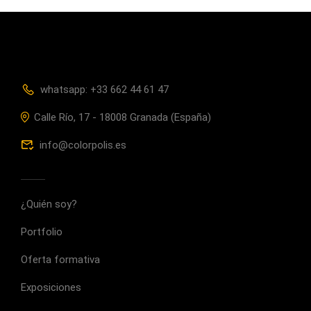
whatsapp: +33 662 44 61 47
Calle Río, 17 - 18008 Granada (España)
info@colorpolis.es
¿Quién soy?
Portfolio
Oferta formativa
Exposiciones