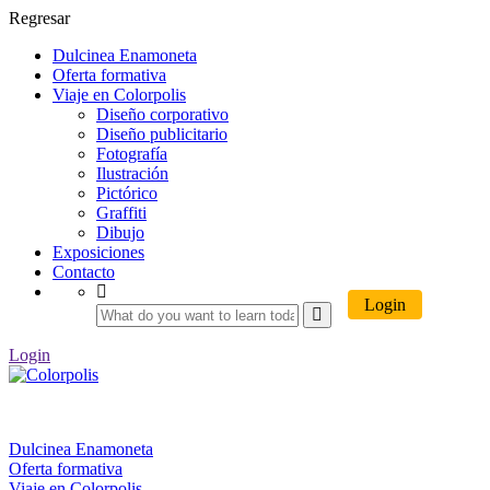
Regresar
Dulcinea Enamoneta
Oferta formativa
Viaje en Colorpolis
Diseño corporativo
Diseño publicitario
Fotografía
Ilustración
Pictórico
Graffiti
Dibujo
Exposiciones
Contacto
Login
Login
Dulcinea Enamoneta
Oferta formativa
Viaje en Colorpolis