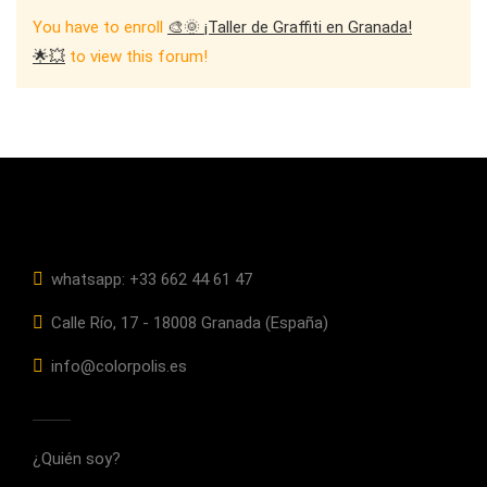
You have to enroll
🎨🌞 ¡Taller de Graffiti en Granada!
🌟💥
to view this forum!
whatsapp: +33 662 44 61 47
Calle Río, 17 - 18008 Granada (España)
info@colorpolis.es
¿Quién soy?