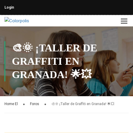
Login
🎨🌞 ¡TALLER DE
GRAFFITI EN
GRANADA! 🌟💥
Home El
Foros
🎨🌞 ¡Taller de Graffiti en Granada! 🌟💥